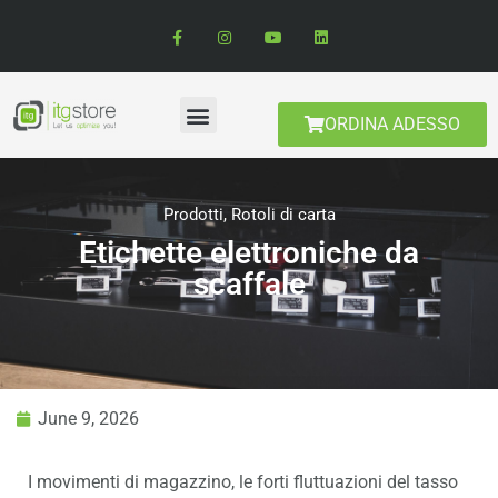
ORDINA ADESSO
Prodotti
,
Rotoli di carta
Etichette elettroniche da
scaffale
June 9, 2026
I movimenti di magazzino, le forti fluttuazioni del tasso